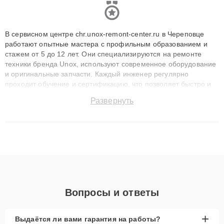
В сервисном центре chr.unox-remont-center.ru в Череповце
работают опытные мастера с профильным образованием и
стажем от 5 до 12 лет. Они специализируются на ремонте
техники бренда Unox, используют современное оборудование
и оригинальные запчасти. Каждый инженер регулярно
проходит обучение и сертификацию, что позволяет быстро и
точноdiagnostikировать поломки и восстанавливать технику с
Развернуть
сохранением гарантии до 3 лет. Наши мастера решают
сложные случаи: от замены матриц и материнских плат до
ремонта после залития и восстановления данных. Благодаря
высокой квалификации и ответственному подходу клиенты
получают быстрый, качественный ремонт и понятные
объяснения по результатам диагностики.
Вопросы и ответы
+
Выдаётся ли вами гарантия на работы?