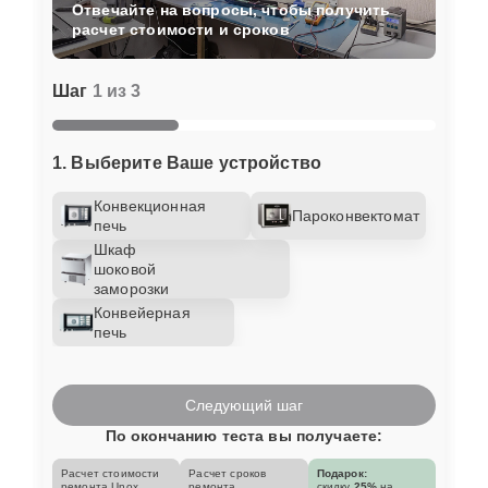
Отвечайте на вопросы, чтобы получить
расчет стоимости и сроков
Шаг
1 из 3
1. Выберите Ваше устройство
Конвекционная
Пароконвектомат
печь
Шкаф
шоковой
заморозки
Конвейерная
печь
Следующий шаг
По окончанию теста вы получаете:
Расчет стоимости
Расчет сроков
Подарок:
ремонта Unox
ремонта
скидку
25%
на