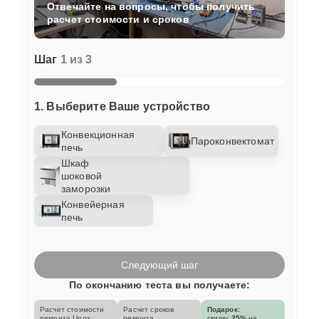
Отвечайте на вопросы, чтобы получить
расчет стоимости и сроков
Шаг
1 из 3
1. Выберите Ваше устройство
Конвекционная
Пароконвектомат
печь
Шкаф
шоковой
заморозки
Конвейерная
печь
Следующий шаг
По окончанию теста вы получаете:
Расчет стоимости
Расчет сроков
Подарок:
ремонта Unox
ремонта
скидку
25%
на