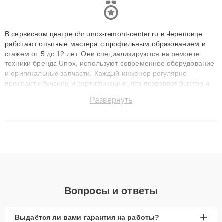
В сервисном центре chr.unox-remont-center.ru в Череповце
работают опытные мастера с профильным образованием и
стажем от 5 до 12 лет. Они специализируются на ремонте
техники бренда Unox, используют современное оборудование
и оригинальные запчасти. Каждый инженер регулярно
проходит обучение и сертификацию, что позволяет быстро и
точноdiagnostikировать поломки и восстанавливать технику с
Развернуть
сохранением гарантии до 3 лет. Наши мастера решают
сложные случаи: от замены матриц и материнских плат до
ремонта после залития и восстановления данных. Благодаря
высокой квалификации и ответственному подходу клиенты
получают быстрый, качественный ремонт и понятные
объяснения по результатам диагностики.
Вопросы и ответы
+
Выдаётся ли вами гарантия на работы?