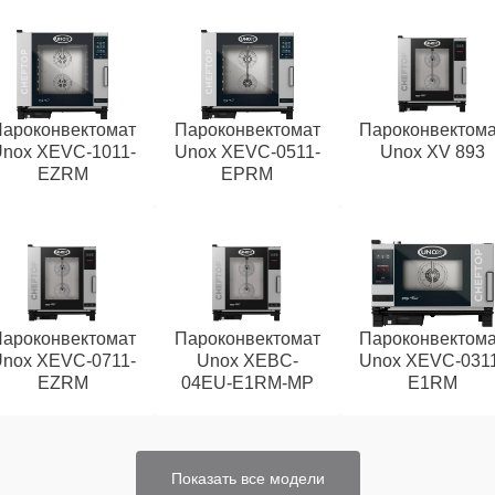
ароконвектомат
Пароконвектомат
Пароконвектом
nox XEVC-1011-
Unox XEVC-0511-
Unox XV 893
EZRM
EPRM
ароконвектомат
Пароконвектомат
Пароконвектом
nox XEVC-0711-
Unox XEBC-
Unox XEVC-031
EZRM
04EU-E1RM-MP
E1RM
Показать все модели