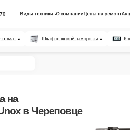
-70
Виды техники
О компании
Цены на ремонт
Ак
ектомат
Шкаф шоковой заморозки
Ко
а
на
Unox в Череповце