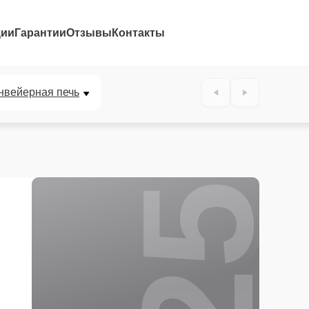
ции
Гарантии
Отзывы
Контакты
25%
нвейерная печь