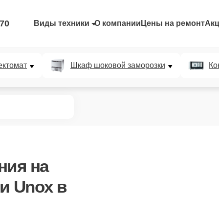
-70
Виды техники
О компании
Цены на ремонт
Ак
ектомат
Шкаф шоковой заморозки
Ко
ния
на
и Unox в