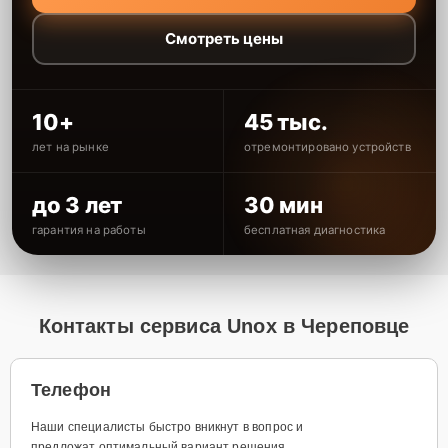
Смотреть цены
10+
45 тыс.
лет на рынке
отремонтировано устройств
до 3 лет
30 мин
гарантия на работы
бесплатная диагностика
Контакты сервиса Unox в Череповце
Телефон
Наши специалисты быстро вникнут в вопрос и
предложат оптимальный вариант решения