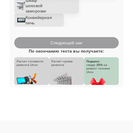
Шкаф
шоковой
заморозки
Конвейерная
печь
Следующий шаг
По окончанию теста вы получаете:
Расчет стоимости
Расчет сроков
Подарок:
ремонта Unox
ремонта
скидку
25%
на
ремонт техники
Unox