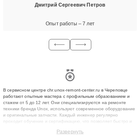
Дмитрий Сергеевич Петров
Опыт работы – 7 лет
В сервисном центре chr.unox-remont-center.ru в Череповце
работают опытные мастера с профильным образованием и
стажем от 5 до 12 лет. Они специализируются на ремонте
техники бренда Unox, используют современное оборудование
и оригинальные запчасти. Каждый инженер регулярно
проходит обучение и сертификацию, что позволяет быстро и
точноdiagnostikировать поломки и восстанавливать технику с
Развернуть
сохранением гарантии до 3 лет. Наши мастера решают
сложные случаи: от замены матриц и материнских плат до