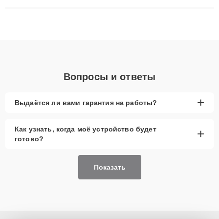
ремонта после залития и восстановления данных. Благодаря
высокой квалификации и ответственному подходу клиенты
получают быстрый, качественный ремонт и понятные
объяснения по результатам диагностики.
Вопросы и ответы
+
Выдаётся ли вами гарантия на работы?
Как узнать, когда моё устройство будет
+
готово?
Показать