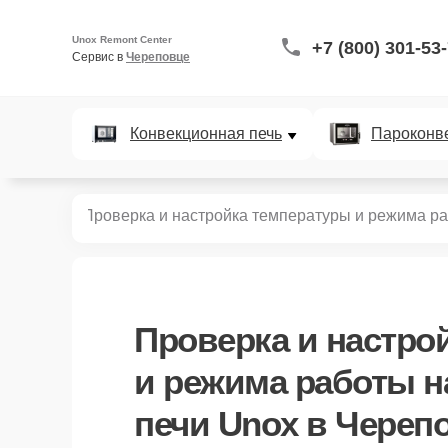
Unox Remont Center
+7 (800) 301-53
Сервис в 
Череповце
Конвекционная печь
Пароконв
ных печей
Проверка и настройка температуры и режима р
Проверка и настро
и режима работы
н
печи Unox в Череп