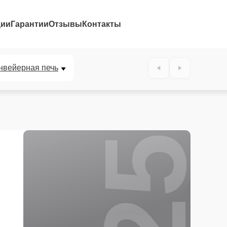
ции
Гарантии
Отзывы
Контакты
25%
нвейерная печь